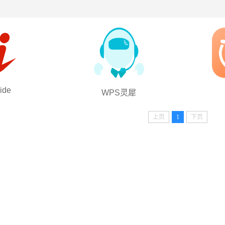
lide
WPS灵犀
上页
1
下页